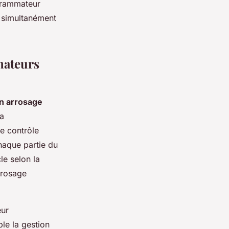
ogrammateur
s simultanément
mateurs
n arrosage
la
e contrôle
haque partie du
le selon la
rrosage
eur
le la gestion