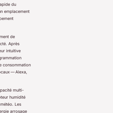
rapide du
 un emplacement
uipement
lement de
cté. Après
ur intuitive
rogrammation
ôle consommation
ocaux — Alexa,
acité multi-
pteur humidité
n météo. Les
ergie arrosage