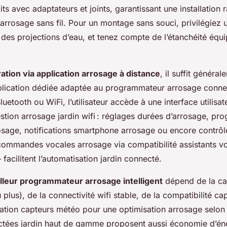
ts avec adaptateurs et joints, garantissant une installation 
rrosage sans fil. Pour un montage sans souci, privilégiez
i des projections d’eau, et tenez compte de l’étanchéité éq
ation via application arrosage à distance
, il suffit généra
pplication dédiée adaptée au programmateur arrosage conne
uetooth ou WiFi, l’utilisateur accède à une interface utilisate
stion arrosage jardin wifi : réglages durées d’arrosage, p
rosage, notifications smartphone arrosage ou encore contr
 commandes vocales arrosage via compatibilité assistants v
cilitent l’automatisation jardin connecté.
lleur programmateur arrosage intelligent
dépend de la cap
u plus), de la connectivité wifi stable, de la compatibilité ca
gration capteurs météo pour une optimisation arrosage selo
ctées jardin haut de gamme proposent aussi économie d’én