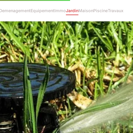
Demenagement
Equipement
Immo
Jardin
Maison
Piscine
Travaux