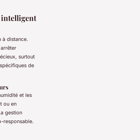
intelligent
n à distance.
arrêter
écieux, surtout
 spécifiques de
eurs
midité et les
t ou en
La gestion
o-responsable.
s