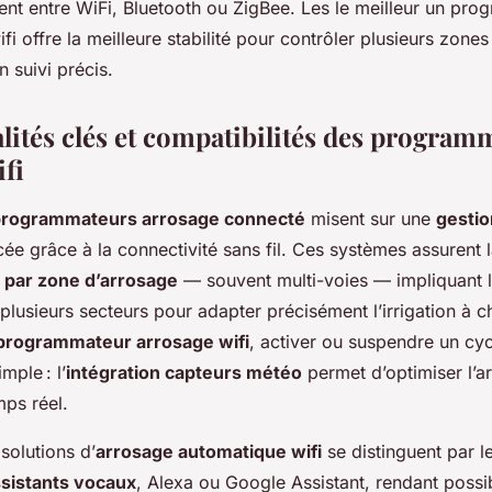
ient entre WiFi, Bluetooth ou ZigBee. Les le meilleur un pr
fi offre la meilleure stabilité pour contrôler plusieurs zone
n suivi précis.
lités clés et compatibilités des program
fi
rogrammateurs arrosage connecté
misent sur une
gestio
e grâce à la connectivité sans fil. Ces systèmes assurent 
par zone d’arrosage
— souvent multi-voies — impliquant l
lusieurs secteurs pour adapter précisément l’irrigation à c
programmateur arrosage wifi
, activer ou suspendre un cyc
mple : l’
intégration capteurs météo
permet d’optimiser l’a
mps réel.
olutions d’
arrosage automatique wifi
se distinguent par l
ssistants vocaux
, Alexa ou Google Assistant, rendant possib