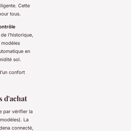
ligente. Cette
pour tous.
ontrôle
de l’historique,
s modèles
utomatique en
idité sol.
 d’un confort
s d'achat
ar vérifier la
s modèles). La
rdena connecté,