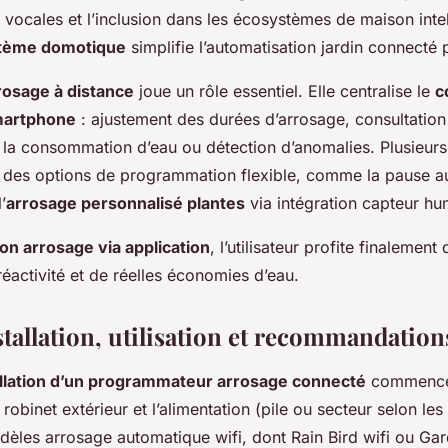
ocales et l’inclusion dans les écosystèmes de maison intel
stème domotique
simplifie l’automatisation jardin connecté 
rrosage à distance
joue un rôle essentiel. Elle centralise le
c
martphone
: ajustement des durées d’arrosage, consultation 
ur la consommation d’eau ou détection d’anomalies. Plusieur
 des options de programmation flexible, comme la pause a
’
arrosage personnalisé plantes
via intégration capteur hum
on arrosage via application
, l’utilisateur profite finalement
 réactivité et de réelles économies d’eau.
tallation, utilisation et recommandation
allation d’un programmateur arrosage connecté
commence p
 robinet extérieur et l’alimentation (pile ou secteur selon le
dèles arrosage automatique wifi, dont Rain Bird wifi ou Ga