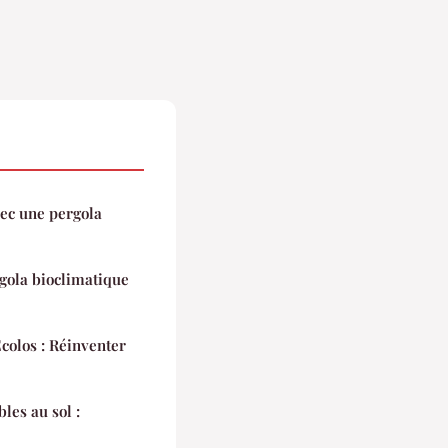
vec une pergola
rgola bioclimatique
olos : Réinventer
les au sol :