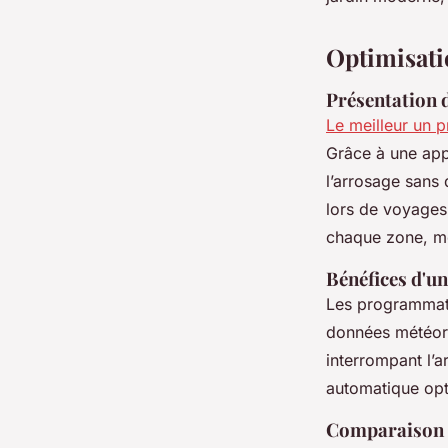
Manon
•
25 août 2025
•
3 min de lecture
Optimisatio
Présentation 
Le meilleur un 
Grâce à une appl
l’arrosage sans 
lors de voyages
chaque zone, m
Bénéfices d'un
Les programmate
données météoro
interrompant l’a
automatique opt
Comparaison e