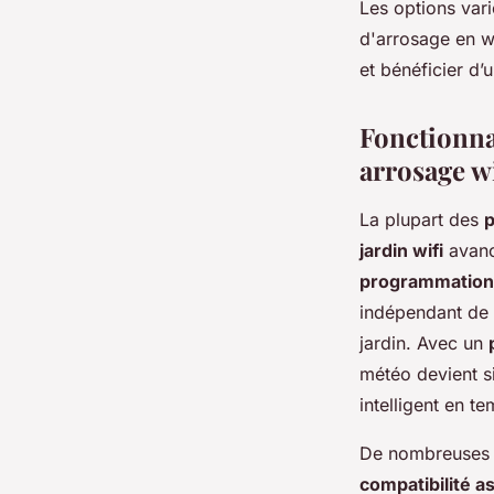
Les options var
d'arrosage en wi
et bénéficier d’u
Fonctionna
arrosage wi
La plupart des
p
jardin wifi
avancé
programmation 
indépendant de p
jardin. Avec un
météo devient si
intelligent en te
De nombreuses s
compatibilité a