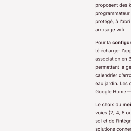
proposent des ki
programmateur a
protégé, à l’abr
arrosage wifi.
Pour la
configur
télécharger l’a
association en Bl
permettant la ge
calendrier d’ar
eau jardin. Les
Google Home — fa
Le choix du
mei
voies (2, 4, 6 o
sol et de l’inté
solutions conne