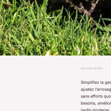
Accueil
›
Jardin
JARDIN
Optimisez votre jard
Simplifiez la ge
ajustez l’arrosa
programmateur arro
sans efforts qu
besoins, amélior
jardin moderne,