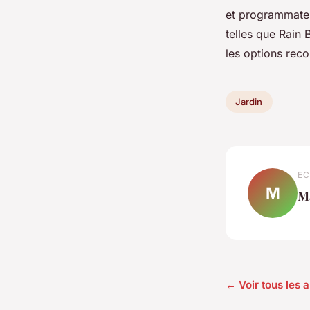
et programmateu
telles que Rain 
les options re
Jardin
EC
M
M
← Voir tous les a