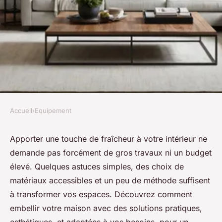
Accueil
›
Equipement
EQUIPEMENT
Des conseils pratiques pour
Apporter une touche de fraîcheur à votre intérieur ne
demande pas forcément de gros travaux ni un budget
embellir votre intérieur
élevé. Quelques astuces simples, des choix de
facilement
matériaux accessibles et un peu de méthode suffisent
à transformer vos espaces. Découvrez comment
Manon
•
29 août 2025
•
4 min de lecture
embellir votre maison avec des solutions pratiques,