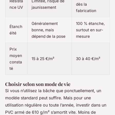
Résista
Limitée, risque de
dès la
nce UV
jaunissement
fabrication
Généralement
100 % étanche,
Étanch
bonne, mais
surtout en sur-
éité
dépend de la pose
mesure
Prix
moyen
15 à 25 €/m²
30 à 40 €/m²
consta
té
Choisir selon son mode de vie
Si vous n’utilisez la bâche que ponctuellement, un
modèle standard peut suffire. Mais pour une
utilisation régulière ou toute l’année, investir dans un
PVC armé de 610 g/m² s’amortit vite. Moins de