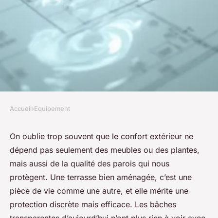
Accueil
›
Equipement
EQUIPEMENT
Pourquoi adopter une bâche
On oublie trop souvent que le confort extérieur ne
dépend pas seulement des meubles ou des plantes,
transparente sur mesure ?
mais aussi de la qualité des parois qui nous
protègent. Une terrasse bien aménagée, c’est une
Fabien
•
18/06/2026 08:56
•
13 min de lecture
pièce de vie comme une autre, et elle mérite une
protection discrète mais efficace. Les bâches