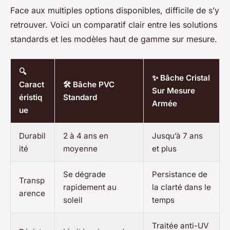
Face aux multiples options disponibles, difficile de s’y
retrouver. Voici un comparatif clair entre les solutions
standards et les modèles haut de gamme sur mesure.
🔍
✨ Bâche Cristal
Caract
🛠️ Bâche PVC
Sur Mesure
éristiq
Standard
Armée
ue
Durabil
2 à 4 ans en
Jusqu’à 7 ans
ité
moyenne
et plus
Se dégrade
Persistance de
Transp
rapidement au
la clarté dans le
arence
soleil
temps
Traitée anti-UV