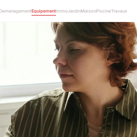
Demenagement
Equipement
Immo
Jardin
Maison
Piscine
Travaux