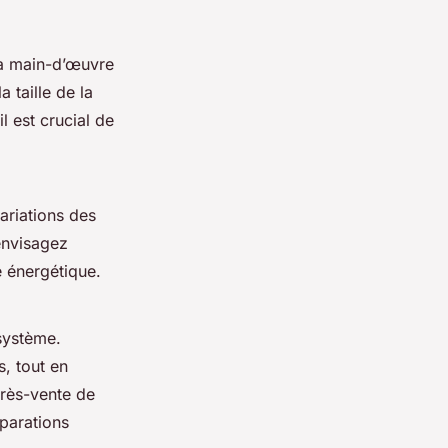
la main-d’œuvre
 taille de la
l est crucial de
ariations des
envisagez
 énergétique.
 système.
, tout en
près-vente de
éparations