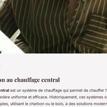
t
ce que vous devez
on au chauffage central
ntral
est un système de chauffage qui permet de chauffer l’
 votre choix
anière uniforme et efficace. Historiquement, ces systèmes o
les, utilisant le charbon ou le bois, à des solutions modern