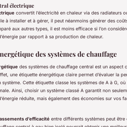
ral électrique
ctrique
convertit l’électricité en chaleur via des radiateurs
le à installer et à gérer, il peut néanmoins générer des coû
aré aux autres types, il est moins efficace si l’on considèr
énergie par rapport à sa production de chaleur.
 énergétique des systèmes de chauffage
ergétique
des systèmes de chauffage central est un aspect c
ffet, une étiquette énergétique claire permet d’évaluer la p
n système. Cette étiquette classe les systèmes de A à G, où
imale. Ainsi, choisir un système classé A garantit non seule
énergie réduite, mais également des économies sur vos fa
lassements d’efficacité
entre différents systèmes peut être 
ffage central à eau bien isolé pourrait obtenir une meilleur