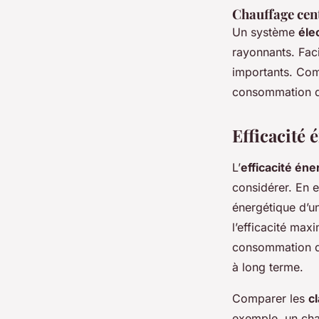
Chauffage cent
Un système
éle
rayonnants. Faci
importants. Comp
consommation d’
Efficacité
L’
efficacité én
considérer. En e
énergétique d’u
l’efficacité max
consommation d’
à long terme.
Comparer les
c
exemple, un chau