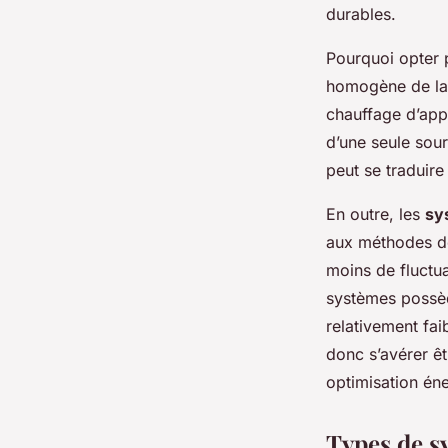
Manon
•
24 avril 2025
•
6 min de lecture
durables.
Pourquoi opter
homogène de la 
chauffage d’appo
d’une seule sou
peut se traduire
En outre, les
sy
aux méthodes de
moins de fluctua
systèmes possèd
relativement fai
donc s’avérer êt
optimisation éne
Types de s