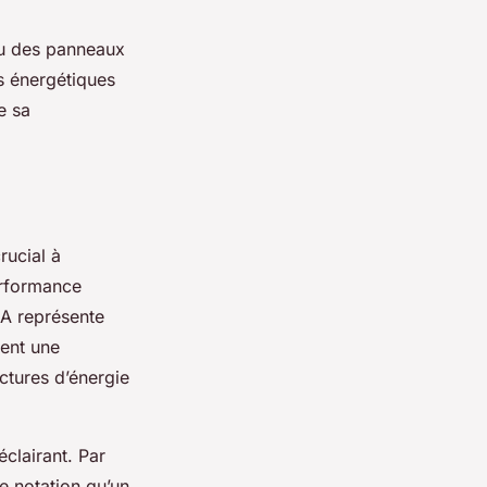
 ou des panneaux
ts énergétiques
e sa
rucial à
erformance
 A représente
ment une
ctures d’énergie
éclairant. Par
e notation qu’un