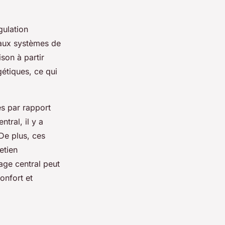
gulation
 aux systèmes de
son à partir
étiques, ce qui
s par rapport
tral, il y a
De plus, ces
etien
age central peut
onfort et