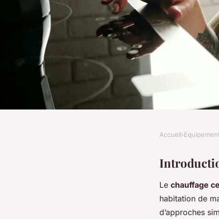
Accueil
›
Equipemen
EQUIPEMENT
Chauffage central : 
Introducti
Le
chauffage ce
savoir avant de faire
habitation de m
d’approches simp