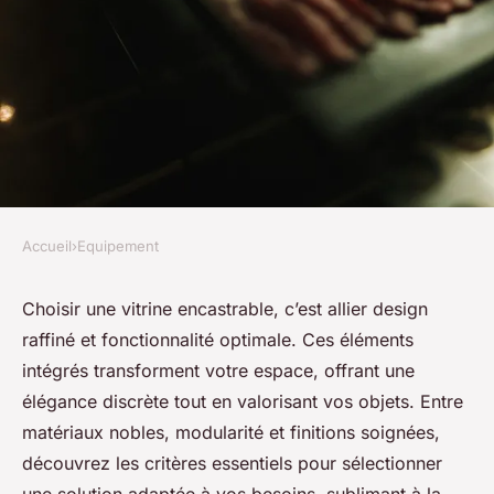
Accueil
›
Equipement
EQUIPEMENT
Vitrine encastrable : guide
Choisir une vitrine encastrable, c’est allier design
raffiné et fonctionnalité optimale. Ces éléments
pour choisir la meilleure
intégrés transforment votre espace, offrant une
solution intégrée
élégance discrète tout en valorisant vos objets. Entre
matériaux nobles, modularité et finitions soignées,
Manon
•
17 juillet 2025
•
5 min de lecture
découvrez les critères essentiels pour sélectionner